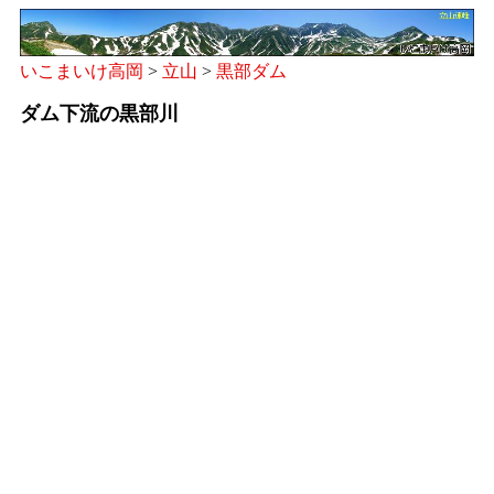
いこまいけ高岡
>
立山
>
黒部ダム
ダム下流の黒部川