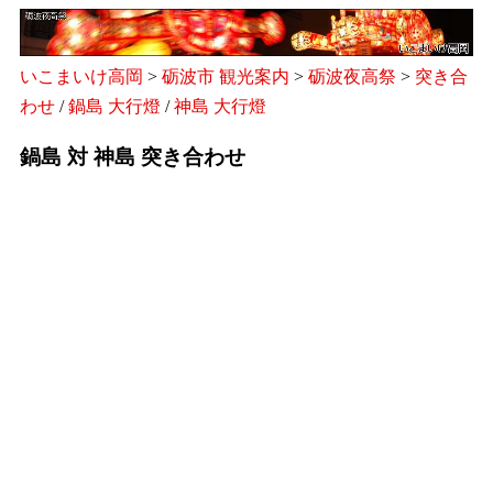
いこまいけ高岡
>
砺波市 観光案内
>
砺波夜高祭
>
突き合
わせ
/
鍋島 大行燈
/
神島 大行燈
鍋島 対 神島 突き合わせ