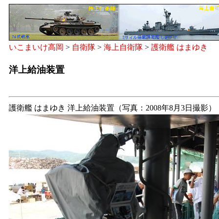
いこまいけ高岡
>
自衛隊
>
海上自衛隊
>
護衛艦 はまゆき
洋上給油装置
護衛艦 はまゆき 洋上給油装置（写真：2008年8月3日撮影）