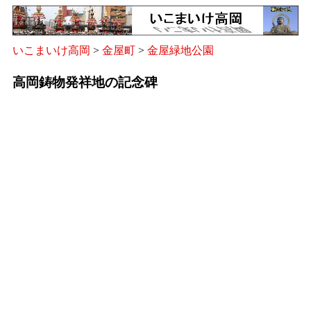
いこまいけ高岡
>
金屋町
>
金屋緑地公園
高岡鋳物発祥地の記念碑