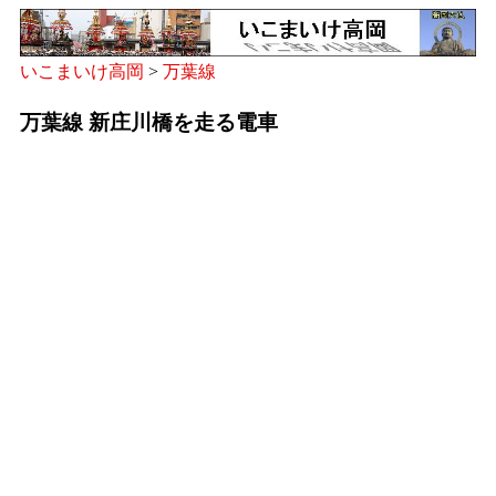
いこまいけ高岡
>
万葉線
万葉線 新庄川橋を走る電車