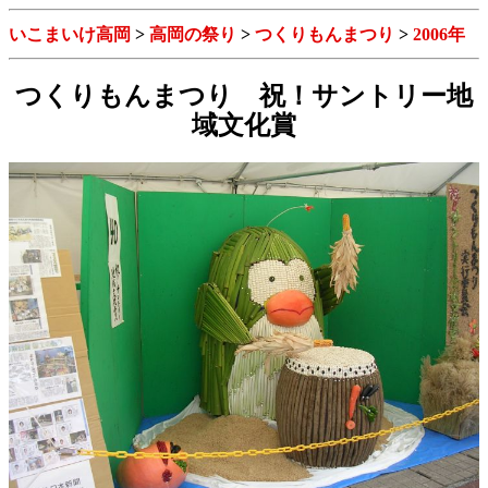
いこまいけ高岡
>
高岡の祭り
>
つくりもんまつり
>
2006年
つくりもんまつり 祝！サントリー地
域文化賞