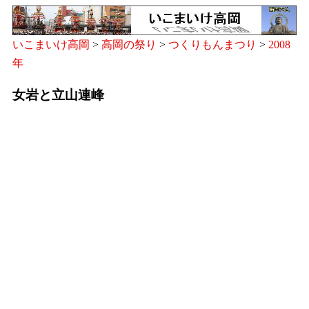
いこまいけ高岡
>
高岡の祭り
>
つくりもんまつり
>
2008
年
女岩と立山連峰