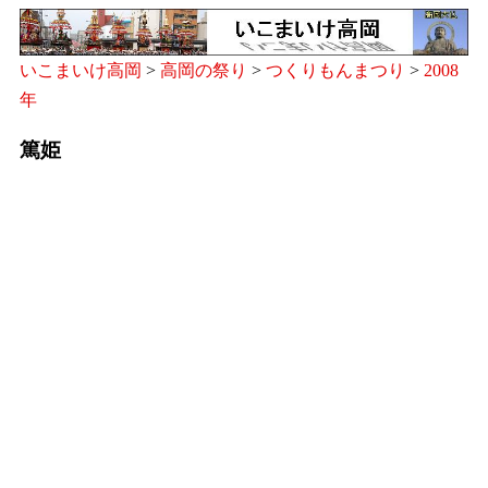
いこまいけ高岡
>
高岡の祭り
>
つくりもんまつり
>
2008
年
篤姫