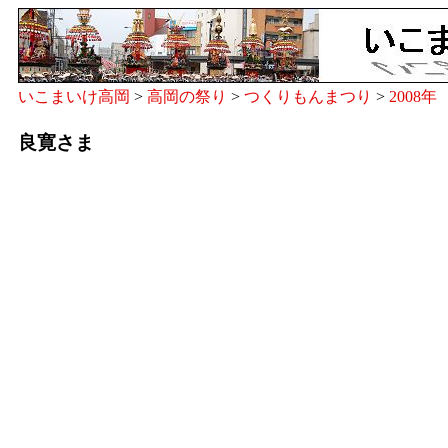
いこまいけ高岡
>
高岡の祭り
>
つくりもんまつり
>
2008年
良寛さま