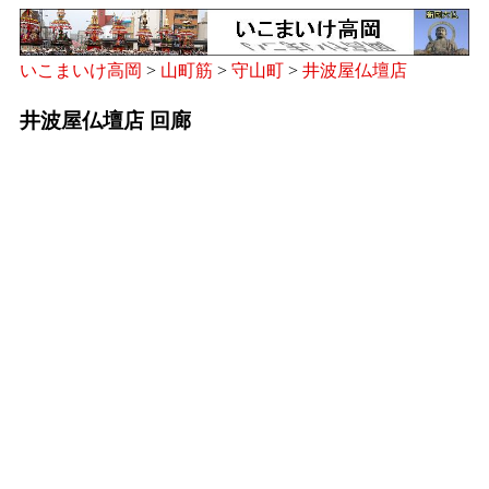
いこまいけ高岡
>
山町筋
>
守山町
>
井波屋仏壇店
井波屋仏壇店 回廊