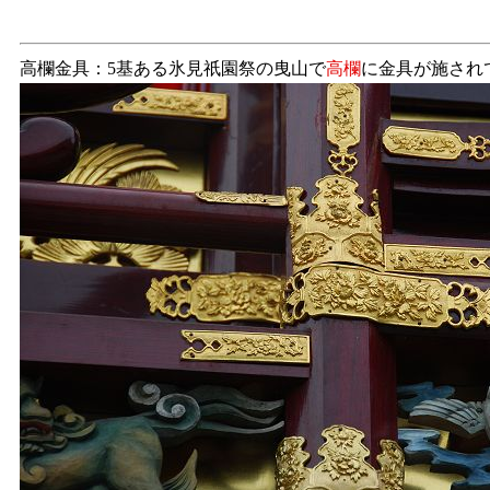
高欄金具：5基ある氷見祇園祭の曳山で
高欄
に金具が施され