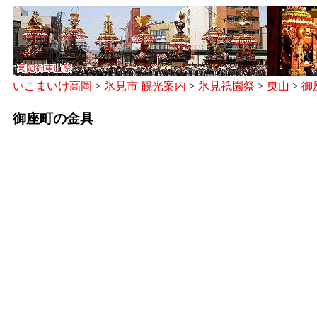
いこまいけ高岡
>
氷見市 観光案内
>
氷見祇園祭
>
曳山
>
御
御座町の金具