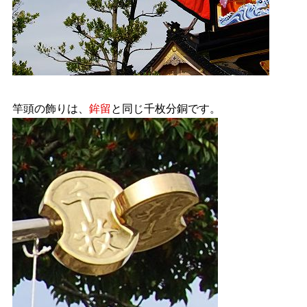
竿頭の飾りは、
鉾留
と同じ千枚分銅です。