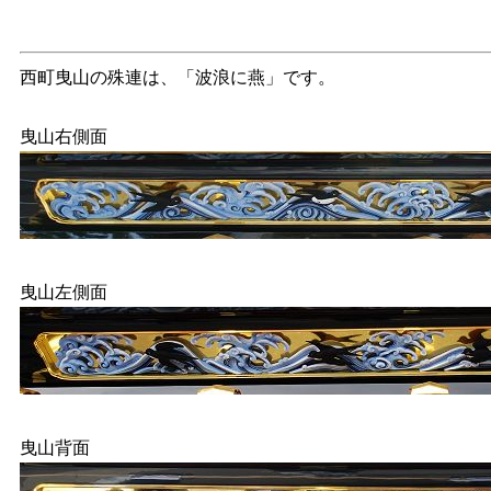
西町曳山の殊連は、「波浪に燕」です。
曳山右側面
曳山左側面
曳山背面