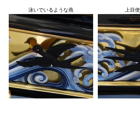
泳いでいるような燕
上目使