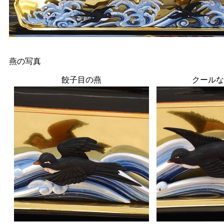
燕の写真
餃子目の燕
クールな