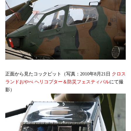
正面から見たコックピット（写真：2010年8月21日
クロス
ランドおやべ
ヘリコプター＆防災フェスティバル
にて撮
影）