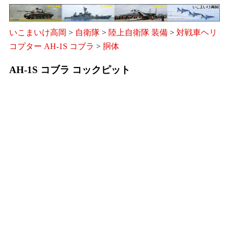
いこまいけ高岡
>
自衛隊
>
陸上自衛隊 装備
>
対戦車ヘリ
コプター AH-1S コブラ
>
胴体
AH-1S コブラ コックピット