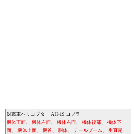
対戦車ヘリコプター AH-1S コブラ
機体正面
、
機体左面
、
機体右面
、
機体後部
、
機体下
面
、
機体上面
、
機首
、
胴体
、
テールブーム
、
垂直尾