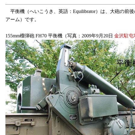
平衡機（へいこうき、英語：Equilibrator）は、
アーム）です。
155mm榴弾砲 FH70 平衡機（写真：2009年9月20日
金沢駐屯