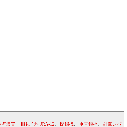
照準装置
、
眼鏡托座 JRA-12
、
閉鎖機
、
垂直鎖栓
、
射撃レバ