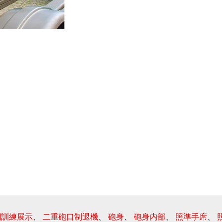
闘訓練展示
、
二重砲口制退機
、
砲身
、
砲身内部
、
照準手席
、