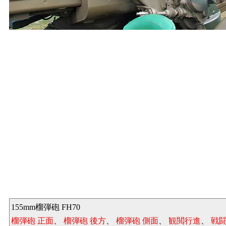
155mm榴弾砲 FH70
榴弾砲 正面
、
榴弾砲 後方
、
榴弾砲 側面
、
観閲行進
、
戦