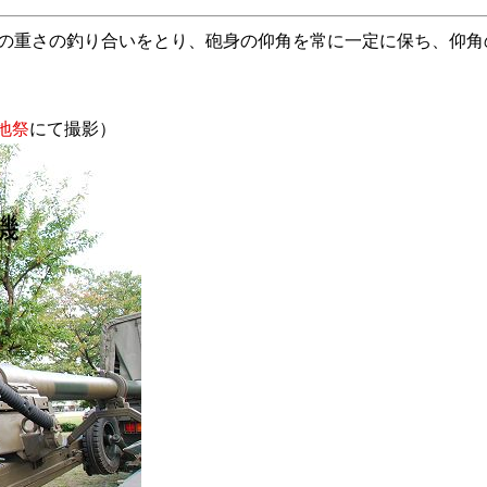
大砲の前後の重さの釣り合いをとり、砲身の仰角を常に一定に保ち、
地祭
にて撮影）