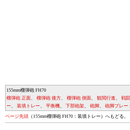
155mm榴弾砲 FH70
榴弾砲 正面
、
榴弾砲 後方
、
榴弾砲 側面
、
観閲行進
、
戦
ー
、
装填トレー
、
平衡機
、
下部砲架
、
砲脚
、
砲脚ブレー
ページ先頭
（155mm榴弾砲 FH70：装填トレー）へもどる。