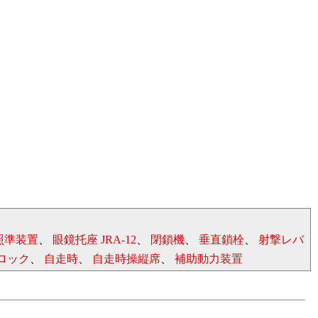
照準装置
、
眼鏡托座 JRA-12
、
閉鎖機
、
垂直鎖栓
、
射撃レバ
ロック
、
自走時
、
自走時操縦席
、
補助動力装置