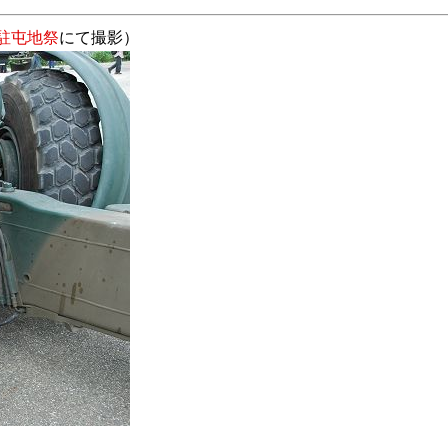
駐屯地祭
にて撮影）