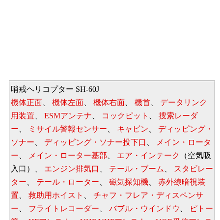
哨戒ヘリコプター SH-60J
機体正面
、
機体左面
、
機体右面
、
機首
、
データリンク
用装置
、
ESMアンテナ
、
コックピット
、
捜索レーダ
ー
、
ミサイル警報センサー
、
キャビン
、
ディッピング・
ソナー
、
ディッピング・ソナー投下口
、
メイン・ロータ
ー
、
メイン・ローター基部
、
エア・インテーク
（空気吸
入口）、
エンジン排気口
、
テール・ブーム
、
スタビレー
ター
、
テール・ローター
、
磁気探知機
、
赤外線暗視装
置
、
救助用ホイスト
、
チャフ・フレア・ディスペンサ
ー
、
フライトレコーダー
、
バブル・ウインドウ
、
ピトー