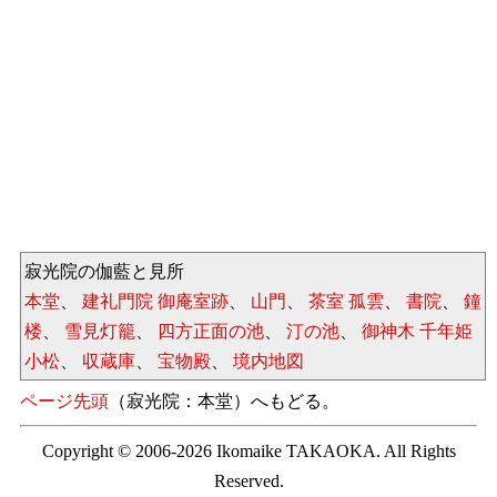
寂光院の伽藍と見所
本堂
、
建礼門院 御庵室跡
、
山門
、
茶室 孤雲
、
書院
、
鐘
楼
、
雪見灯籠
、
四方正面の池
、
汀の池
、
御神木 千年姫
小松
、
収蔵庫
、
宝物殿
、
境内地図
ページ先頭
（寂光院：本堂）へもどる。
Copyright © 2006-2026 Ikomaike TAKAOKA. All Rights
Reserved.