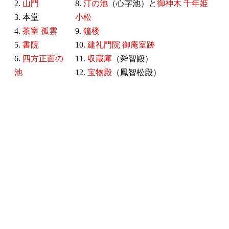
2.
山門
8.
汀の池
（心字池）と
御神木 千年姫
3. 本堂
小松
4.
茶室 孤雲
9.
鐘楼
5.
書院
10.
建礼門院 御庵室跡
6.
四方正面の
11.
収蔵庫
（舜智殿）
池
12.
宝物殿
（鳳智松殿）