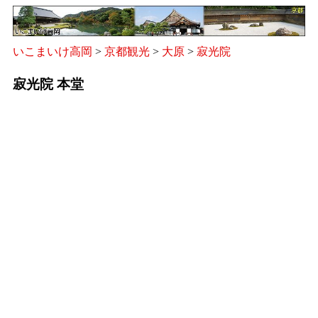
いこまいけ高岡
>
京都観光
>
大原
>
寂光院
寂光院 本堂