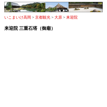
いこまいけ高岡
>
京都観光
>
大原
>
来迎院
来迎院 三重石塔（御廟）