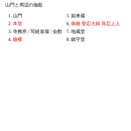
山門と周辺の伽藍
1. 山門
5. 如来蔵
2.
本堂
6.
御廟 聖応大師 良忍上人
3. 寺務所 / 写経道場 / 会館
7. 地蔵堂
4.
鐘楼
8. 鎮守堂