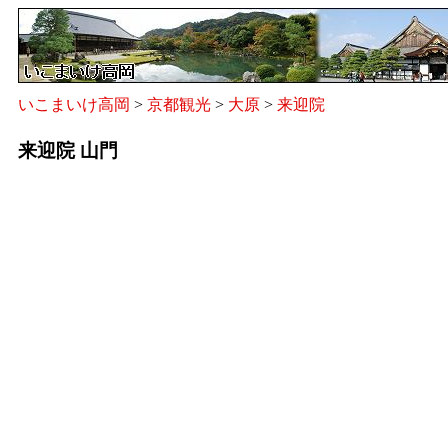
いこまいけ高岡
>
京都観光
>
大原
>
来迎院
来迎院 山門