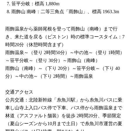
7. 笹平分岐：標高 1,880m
8. 雨飾山 南峰：二等三角点「雨飾山」、標高 1963.3m
雨飾温泉から薬師尾根を登って雨飾山（南峰）まで行
き、来た道を戻る（ピストン）時の標準コースタイム：7
時間20分（休憩時間含まず）
雨飾温泉～（登り 2時間50分）～中の池～（登り 1時間）
～笹平分岐～（登り 30分）～雨飾山（南峰）
雨飾山（南峰）～（下り 20分）～笹平分岐～（下り 40
分）～中の池～（下り 2時間）～雨飾温泉
交通アクセス
公共交通：北陸新幹線「糸魚川駅」から糸魚川バスに乗
車し山寺上入口バス停で下車、バス停から雨飾温泉まで
林道（アスファルト舗装）を徒歩 2時間20分、季節限定
（夏山シーズンから10月まで土日）で糸魚川市運営の夏