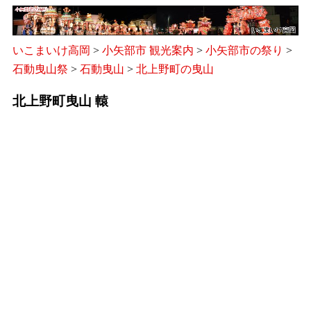
いこまいけ高岡
>
小矢部市 観光案内
>
小矢部市の祭り
>
石動曳山祭
>
石動曳山
>
北上野町の曳山
北上野町曳山 轅