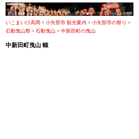
いこまいけ高岡
>
小矢部市 観光案内
>
小矢部市の祭り
>
石動曳山祭
>
石動曳山
>
中新田町の曳山
中新田町曳山 轅