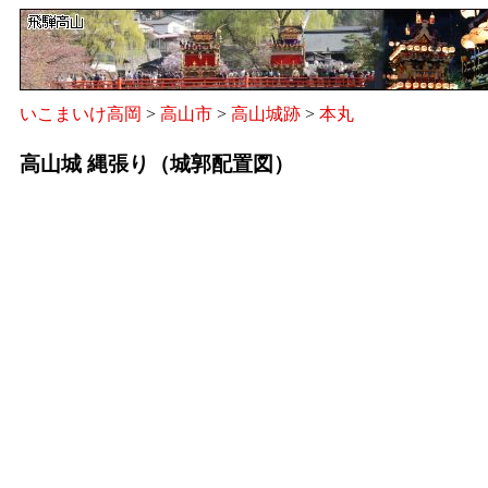
いこまいけ高岡
>
高山市
>
高山城跡
>
本丸
高山城 縄張り（城郭配置図）