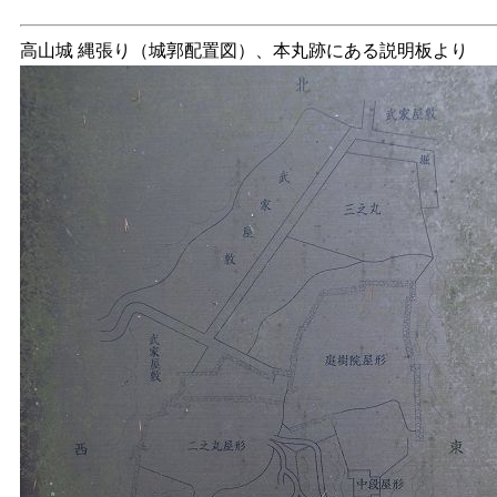
高山城 縄張り（城郭配置図）、本丸跡にある説明板より