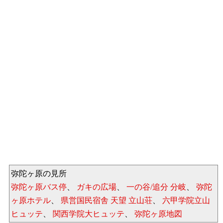
弥陀ヶ原の見所
弥陀ヶ原バス停
、
ガキの広場
、
一の谷/追分 分岐
、
弥陀
ヶ原ホテル
、
県営国民宿舎 天望 立山荘
、
六甲学院立山
ヒュッテ
、
関西学院大ヒュッテ
、
弥陀ヶ原地図