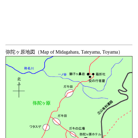
弥陀ヶ原地図（Map of Midagahara, Tateyama, Toyama）