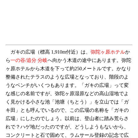
ガキの広場（標高 1,910m付近）は、
弥陀ヶ原ホテル
か
ら
一の谷/追分 分岐
へ向かう木道の途中にあります。弥陀
ヶ原ホテルから木道を下って約250メートルです。かなり
整備されたテラスのような広場となっており、階段のよ
うなベンチがいくつもあります。「ガキの広場」って変
な感じの名前ですが、弥陀ヶ原湿原などの高山湿地でよ
く見かける小さな池「池塘（ちとう）」を立山では「ガ
キ田」とも呼んでいるので、この広場の名称を「ガキの
広場」にしたのでしょう。以前は、登山者に踏み荒らさ
れで？ハゲ地だったのですが、どうしようもないから、
コンクリートと石で固めて、ラムサール登録の記念で広