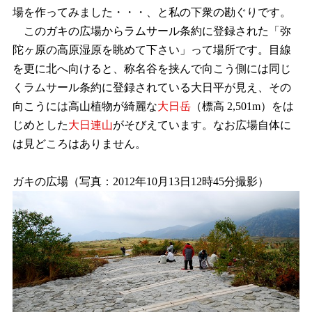
場を作ってみました・・・、と私の下衆の勘ぐりです。
このガキの広場からラムサール条約に登録された「弥
陀ヶ原の高原湿原を眺めて下さい」って場所です。目線
を更に北へ向けると、称名谷を挟んで向こう側には同じ
くラムサール条約に登録されている大日平が見え、その
向こうには高山植物が綺麗な
大日岳
（標高 2,501m）をは
じめとした
大日連山
がそびえています。なお広場自体に
は見どころはありません。
ガキの広場（写真：2012年10月13日12時45分撮影）