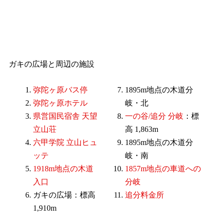
ガキの広場と周辺の施設
弥陀ヶ原バス停
1895m地点の木道分
弥陀ヶ原ホテル
岐・北
県営国民宿舎 天望
一の谷/追分 分岐
：標
立山荘
高 1,863m
六甲学院 立山ヒュ
1895m地点の木道分
ッテ
岐・南
1918m地点の木道
1857m地点の車道への
入口
分岐
ガキの広場：標高
追分料金所
1,910m