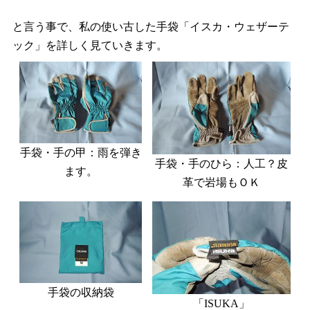
と言う事で、私の使い古した手袋「イスカ・ウェザーテ
ック」を詳しく見ていきます。
手袋・手の甲：雨を弾き
手袋・手のひら：人工？皮
ます。
革で岩場もＯＫ
手袋の収納袋
「ISUKA」