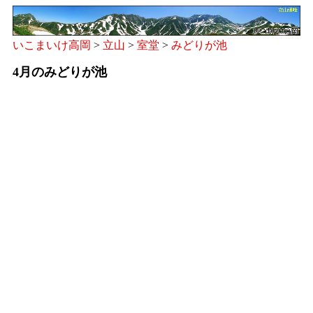
いこまいけ高岡
>
立山
>
室堂
>
みどりが池
4月のみどりが池