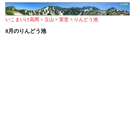
いこまいけ高岡
>
立山
>
室堂
>
りんどう池
8月のりんどう池