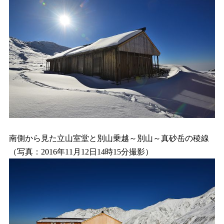
南側から見た立山室堂と別山乗越～別山～真砂岳の稜線
（写真：2016年11月12日14時15分撮影）