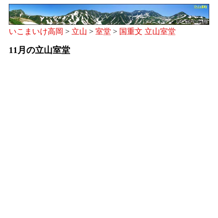
いこまいけ高岡
>
立山
>
室堂
>
国重文 立山室堂
11月の立山室堂