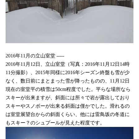
2016年11月の立山室堂 -----
2016年11月12日、立山室堂（写真：2016年11月12日14時
11分撮影）、2015年同様に2016年シーズン終盤も雪が少
なく、数日前にまとまった雪が降ったものの、11月12日
現在の室堂平の積雪は50cm程度でした。平らな場所なら
スキーが出来ますが、斜面には所々で岩が露出しており
スキーやスノボーが出来る斜面は僅かでした。滑れるの
は室堂展望台からの斜面くらい、他には雷鳥坂の冬道に
もスキー？のシュプールが見えた程度です。