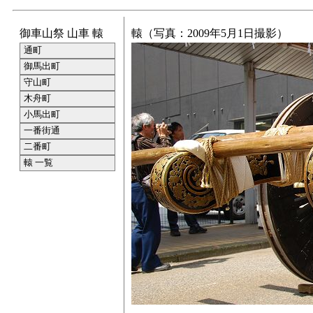
御車山祭 山車 轅
轅（写真：2009年5月1日撮影）
通町
御馬出町
守山町
木舟町
小馬出町
一番街通
二番町
轅 一覧