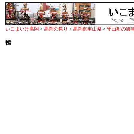
いこまいけ高岡
>
高岡の祭り
>
高岡御車山祭
>
守山町の御
轅