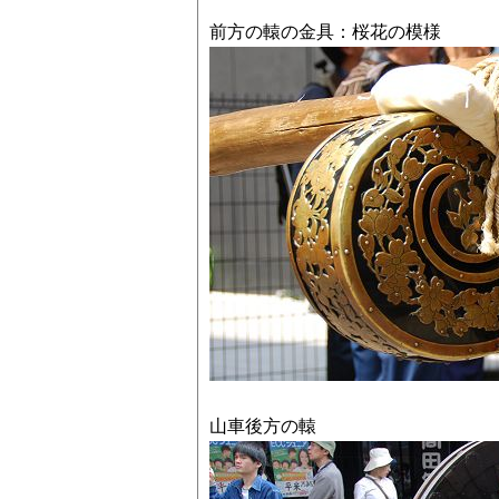
前方の轅の金具：桜花の模様
山車後方の轅