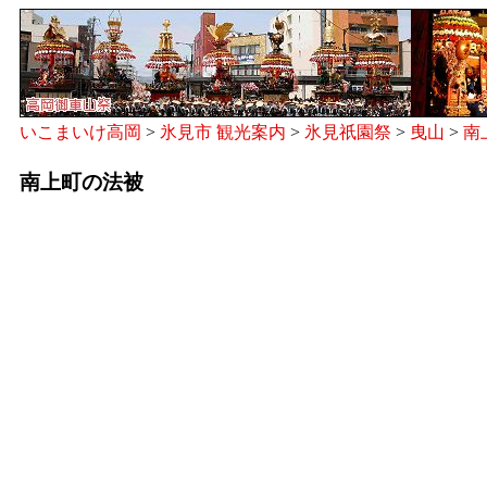
いこまいけ高岡
>
氷見市 観光案内
>
氷見祇園祭
>
曳山
>
南
南上町の法被