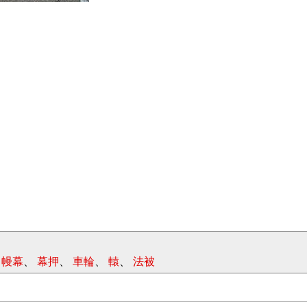
、
幔幕
、
幕押
、
車輪
、
轅
、
法被