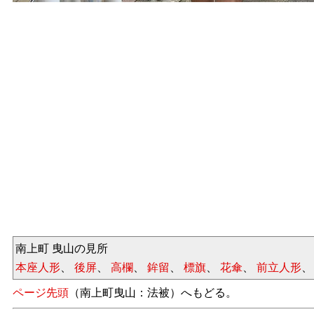
南上町 曳山の見所
本座人形
、
後屏
、
高欄
、
鉾留
、
標旗
、
花傘
、
前立人形
ページ先頭
（南上町曳山：法被）へもどる。