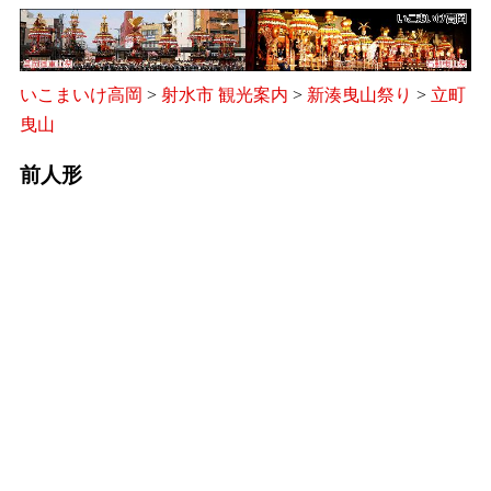
いこまいけ高岡
>
射水市 観光案内
>
新湊曳山祭り
>
立町
曳山
前人形