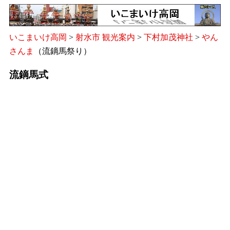
いこまいけ高岡
>
射水市 観光案内
>
下村加茂神社
>
やん
さんま
（流鏑馬祭り）
流鏑馬式