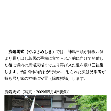
流鏑馬式
（やぶさめしき）
では、神馬三頭が拝殿西側
より乗り出し鳥居の手前に立てられた的に向けて的射し
た後に境内の馬場東端まで走り再び来た道を戻り三往復
します。合計9回の的射が行われ、射られた矢は見学者が
持ち帰り家の神棚に安置（除魔招福）します。
流鏑馬式（写真：2009年5月4日撮影）