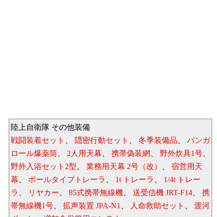
陸上自衛隊 その他装備
戦闘装着セット
、
隠密行動セット
、
冬季装備品
、
バンガ
ロール爆薬筒
、
2人用天幕
、
携帯偽装網
、
野外炊具1号
、
野外入浴セット2型
、
業務用天幕 2号（改）
、
宿営用天
幕
、
ポールタイプトレーラ
、
1t トレーラ
、
1/4t トレー
ラ
、
リヤカー
、
85式携帯無線機
、
送受信機 JRT-F14
、
携
帯無線機1号
、
拡声装置 JPA-N1
、
人命救助セット
、
渡河