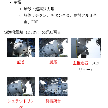
材質
球殻：超高張力鋼
船体：チタン、チタン合金、耐蝕アルミ合
金、FRP
深海救難艇（DSRV）の詳細写真
艇首
艇尾
主推進器
（スク
リュー）
シュラウドリン
発着架台
グ