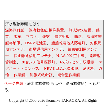
潜水艦救難艦 ちはや
深海救難艇
、
深海救難艇 揚降装置
、
無人潜水装置
、
艦
首
、
艦橋
、
マスト
、
煙突
、
艦尾甲板
、
艦尾
、
深海救難
艇格納庫
、
DSRV電池室
、
艦船乾電池式応急灯
、
対数周
期アンテナ
、
衛星通信用アンテナ
、
気象観測用アンテ
ナ
、
長距離通信用アンテナ
、
N-AS-299 空中線
、
発着艦
管制室
、
30センチ信号探照灯
、
65式12センチ双眼鏡
、
マ
グネット・コンパス
、
NRV II型温水潜水服
、
消火栓
、
浮
輪
、
作業艇
、
膨張式救命筏
、
複合型作業艇
ページ先頭
（潜水艦救難艦 ちはや：深海救難艇）へもど
る。
Copyright © 2006-2026 Ikomaike TAKAOKA. All Rights