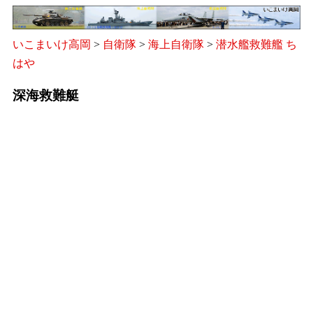
いこまいけ高岡
>
自衛隊
>
海上自衛隊
>
潜水艦救難艦 ち
はや
深海救難艇