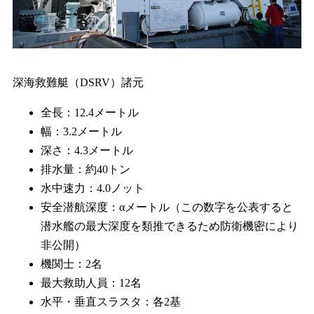
深海救難艇（DSRV）諸元
全長：12.4メートル
幅：3.2メートル
深さ：4.3メートル
排水量：約40トン
水中速力：4.0ノット
安全潜航深度：αメートル（この数字を公表すると
潜水艦の最大深度を類推できるため防衛機密により
非公開）
機関士：2名
最大救助人員：12名
水平・垂直スラスタ：各2基