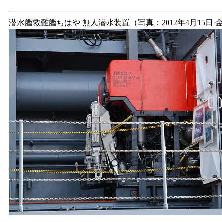
潜水艦救難艦ちはや 無人潜水装置（写真：2012年4月15日