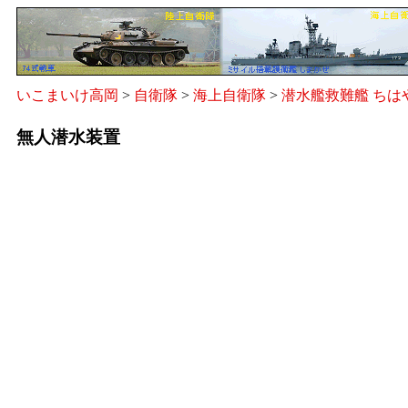
いこまいけ高岡
>
自衛隊
>
海上自衛隊
>
潜水艦救難艦 ちは
無人潜水装置