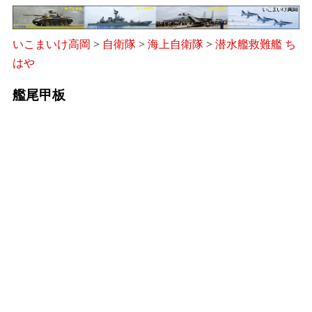
いこまいけ高岡
>
自衛隊
>
海上自衛隊
>
潜水艦救難艦 ち
はや
艦尾甲板