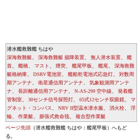
潜水艦救難艦 ちはや
深海救難艇
、
深海救難艇 揚降装置
、
無人潜水装置
、
艦
首
、
艦橋
、
マスト
、
煙突
、
艦尾甲板
、
艦尾
、
深海救難
艇格納庫
、
DSRV電池室
、
艦船乾電池式応急灯
、
対数周
期アンテナ
、
衛星通信用アンテナ
、
気象観測用アンテ
ナ
、
長距離通信用アンテナ
、
N-AS-299 空中線
、
発着艦
管制室
、
30センチ信号探照灯
、
65式12センチ双眼鏡
、
マ
グネット・コンパス
、
NRV II型温水潜水服
、
消火栓
、
浮
輪
、
作業艇
、
膨張式救命筏
、
複合型作業艇
ページ先頭
（潜水艦救難艦 ちはや：艦尾甲板）へもど
る。