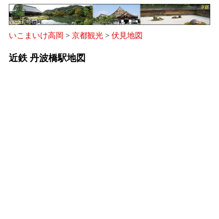
いこまいけ高岡
>
京都観光
>
伏見地図
近鉄 丹波橋駅地図