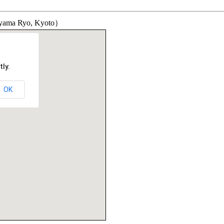
ma Ryo, Kyoto）
ly.
OK