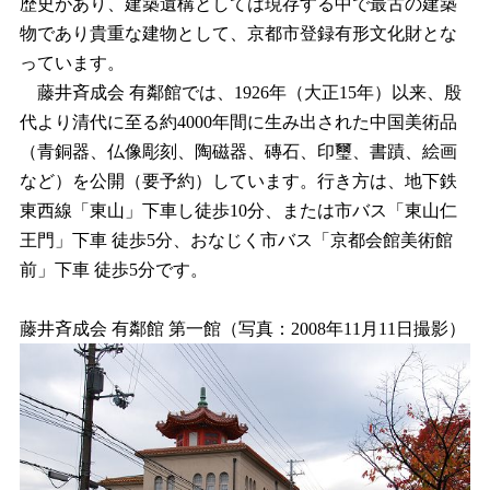
歴史があり、建築遺構としては現存する中で最古の建築
物であり貴重な建物として、京都市登録有形文化財とな
っています。
藤井斉成会 有鄰館では、1926年（大正15年）以来、殷
代より清代に至る約4000年間に生み出された中国美術品
（青銅器、仏像彫刻、陶磁器、磚石、印璽、書蹟、絵画
など）を公開（要予約）しています。行き方は、地下鉄
東西線「東山」下車し徒歩10分、または市バス「東山仁
王門」下車 徒歩5分、おなじく市バス「京都会館美術館
前」下車 徒歩5分です。
藤井斉成会 有鄰館 第一館（写真：2008年11月11日撮影）