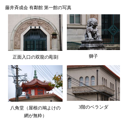
藤井斉成会 有鄰館 第一館の写真
獅子
正面入口の双龍の彫刻
3階のベランダ
八角堂（屋根の鳩よけの
網が無粋）