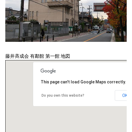
藤井斉成会 有鄰館 第一館 地図
This page can't load Google Maps correctly.
OK
Do you own this website?