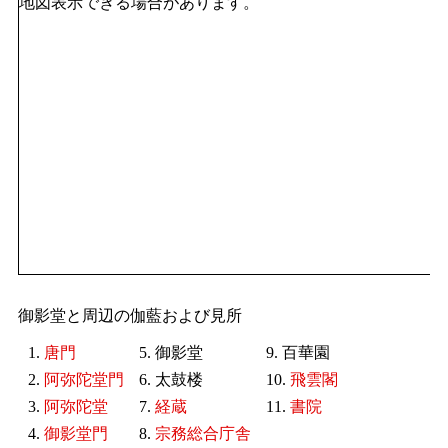
地図表示できる場合があります。
御影堂と周辺の伽藍および見所
1.
唐門
5. 御影堂
9. 百華園
2.
阿弥陀堂門
6. 太鼓楼
10.
飛雲閣
3.
阿弥陀堂
7.
経蔵
11.
書院
4.
御影堂門
8.
宗務総合庁舎