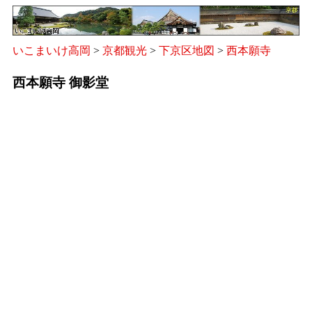
いこまいけ高岡
>
京都観光
>
下京区地図
>
西本願寺
西本願寺 御影堂