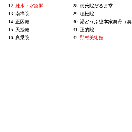
12.
疎水・水路閣
28. 慈氏院だるま堂
13. 南禅院
29. 聴松院
14. 正因庵
30. 湯どうふ総本家奥丹（
15. 天授庵
31. 正的院
16. 真乗院
32.
野村美術館