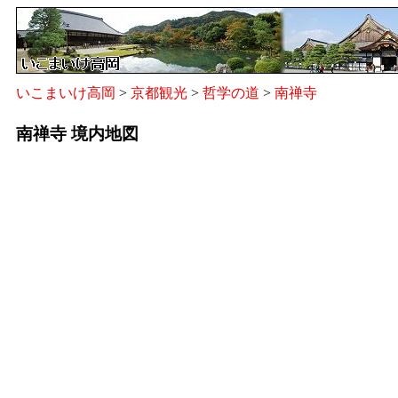
いこまいけ高岡
>
京都観光
>
哲学の道
>
南禅寺
南禅寺 境内地図