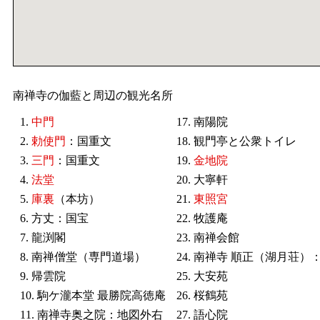
南禅寺の伽藍と周辺の観光名所
1.
中門
17. 南陽院
2.
勅使門
：国重文
18. 観門亭と公衆トイレ
3.
三門
：国重文
19.
金地院
4.
法堂
20. 大寧軒
5.
庫裏
（本坊）
21.
東照宮
6. 方丈：国宝
22. 牧護庵
7. 龍渕閣
23. 南禅会館
8. 南禅僧堂（専門道場）
24. 南禅寺 順正（湖月荘）
9. 帰雲院
25. 大安苑
10. 駒ケ瀧本堂 最勝院高徳庵
26. 桜鶴苑
11. 南禅寺奥之院：地図外右
27. 語心院