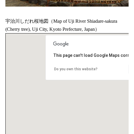
宇治川しだれ桜地図（Map of Uji River Shiadare-sakura
(Cherry tree), Uji City, Kyoto Prefecture, Japan）
This page can't load Google Maps correct
Do you own this website?