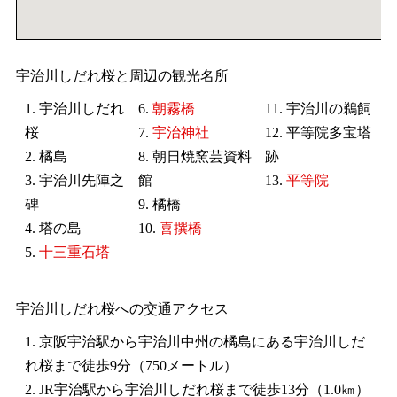
宇治川しだれ桜と周辺の観光名所
1. 宇治川しだれ
6.
朝霧橋
11. 宇治川の鵜飼
桜
7.
宇治神社
12. 平等院多宝塔
2. 橘島
8. 朝日焼窯芸資料
跡
3. 宇治川先陣之
館
13.
平等院
碑
9. 橘橋
4. 塔の島
10.
喜撰橋
5.
十三重石塔
宇治川しだれ桜への交通アクセス
1. 京阪宇治駅から宇治川中州の橘島にある宇治川しだ
れ桜まで徒歩9分（750メートル）
2. JR宇治駅から宇治川しだれ桜まで徒歩13分（1.0㎞）