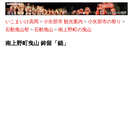
いこまいけ高岡
>
小矢部市 観光案内
>
小矢部市の祭り
>
石動曳山祭
>
石動曳山
>
南上野町の曳山
南上野町曳山 鉾留「錨」