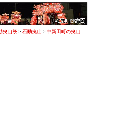
動曳山祭
>
石動曳山
>
中新田町の曳山