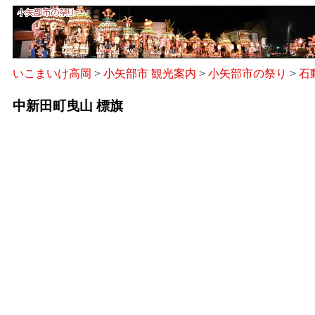
いこまいけ高岡
>
小矢部市 観光案内
>
小矢部市の祭り
>
石
中新田町曳山 標旗