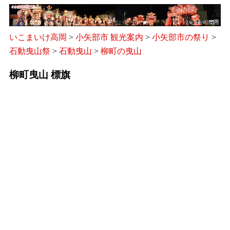
いこまいけ高岡
>
小矢部市 観光案内
>
小矢部市の祭り
>
石動曳山祭
>
石動曳山
>
柳町の曳山
柳町曳山 標旗