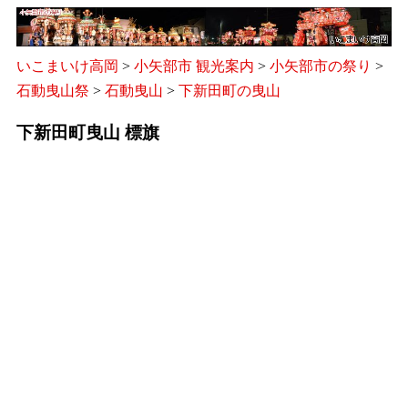
いこまいけ高岡
>
小矢部市 観光案内
>
小矢部市の祭り
>
石動曳山祭
>
石動曳山
>
下新田町の曳山
下新田町曳山 標旗