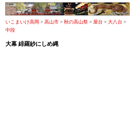
いこまいけ高岡
>
高山市
>
秋の高山祭
>
屋台
>
大八台
>
中段
大幕 緋羅紗にしめ縄