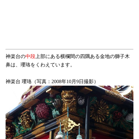
神楽台の
中段
上部にある横欄間の四隅ある金地の獅子木
鼻は、瓔珞をくわえています。
神楽台 瓔珞（写真：2008年10月9日撮影）